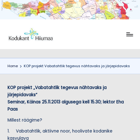
Skip
to
content
K
Ühendus
Kodukant
o
Hiiumaa
d
Home
KOP projekt Vabatahtlik tegevus nähtavaks ja järjepidavaks
u
k
KOP projekt „Vabatahtlik tegevus nähtavaks ja
a
järjepidavaks“
n
Seminar, Käinas 25.11.2013 algusega kell 15.30; lektor Eha
Paas
t
H
Millest räägime?
ii
1. Vabatahtlik, aktiivne noor, hoolivate kodanike
kasvulava