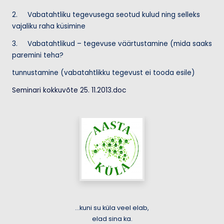
u
2. Vabatahtliku tegevusega seotud kulud ning selleks
m
vajaliku raha küsimine
a
3. Vabatahtlikud – tegevuse väärtustamine (mida saaks
a
paremini teha?
tunnustamine (vabatahtlikku tegevust ei tooda esile)
Seminari kokkuvõte 25. 11.2013.doc
...kuni su küla veel elab,
elad sina ka.