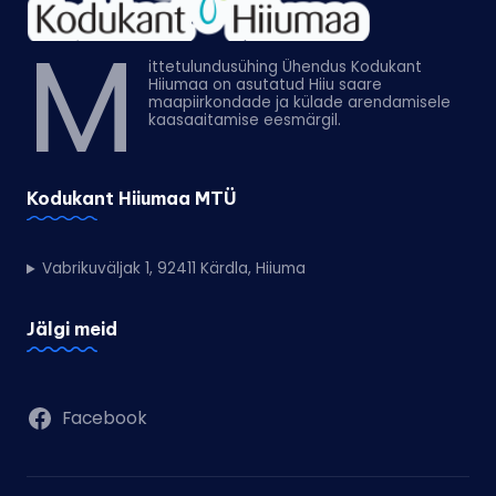
M
ittetulundusühing Ühendus Kodukant
Hiiumaa on asutatud Hiiu saare
maapiirkondade ja külade arendamisele
kaasaaitamise eesmärgil.
Kodukant Hiiumaa MTÜ
Vabrikuväljak 1, 92411 Kärdla, Hiiuma
Jälgi meid
Facebook