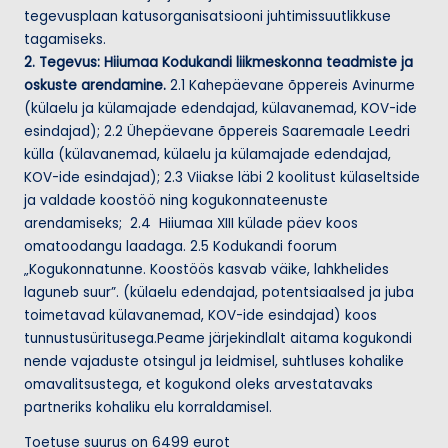
u
tegevusplaan katusorganisatsiooni juhtimissuutlikkuse
m
tagamiseks.
2. Tegevus: Hiiumaa Kodukandi liikmeskonna teadmiste ja
a
oskuste arendamine.
2.1 Kahepäevane õppereis Avinurme
a
(külaelu ja külamajade edendajad, külavanemad, KOV-ide
esindajad); 2.2 Ühepäevane õppereis Saaremaale Leedri
külla (külavanemad, külaelu ja külamajade edendajad,
KOV-ide esindajad); 2.3 Viiakse läbi 2 koolitust külaseltside
ja valdade koostöö ning kogukonnateenuste
arendamiseks; 2.4 Hiiumaa XIII külade päev koos
omatoodangu laadaga. 2.5 Kodukandi foorum
„Kogukonnatunne. Koostöös kasvab väike, lahkhelides
laguneb suur”. (külaelu edendajad, potentsiaalsed ja juba
toimetavad külavanemad, KOV-ide esindajad) koos
tunnustusüritusega.Peame järjekindlalt aitama kogukondi
nende vajaduste otsingul ja leidmisel, suhtluses kohalike
omavalitsustega, et kogukond oleks arvestatavaks
partneriks kohaliku elu korraldamisel.
Toetuse suurus on 6499 eurot