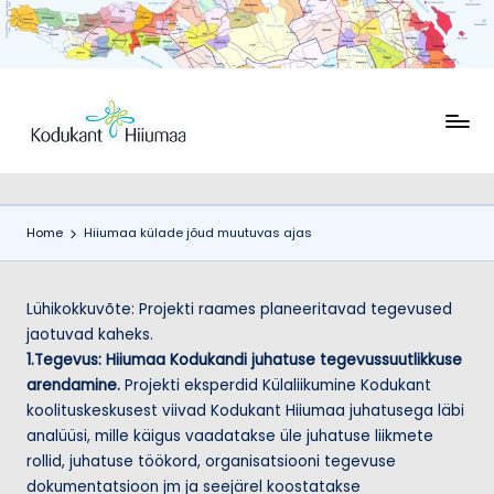
Skip
to
content
K
Ühendus
Kodukant
o
Hiiumaa
d
Home
Hiiumaa külade jõud muutuvas ajas
u
k
Lühikokkuvõte: Projekti raames planeeritavad tegevused
a
jaotuvad kaheks.
n
1.Tegevus: Hiiumaa Kodukandi juhatuse tegevussuutlikkuse
arendamine.
Projekti eksperdid Külaliikumine Kodukant
t
koolituskeskusest viivad Kodukant Hiiumaa juhatusega läbi
H
analüüsi, mille käigus vaadatakse üle juhatuse liikmete
ii
rollid, juhatuse töökord, organisatsiooni tegevuse
dokumentatsioon jm ja seejärel koostatakse