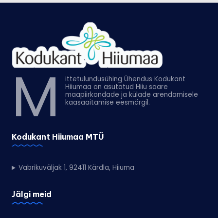
M
ittetulundusühing Ühendus Kodukant
Hiiumaa on asutatud Hiiu saare
maapiirkondade ja külade arendamisele
kaasaaitamise eesmärgil.
Kodukant Hiiumaa MTÜ
Vabrikuväljak 1, 92411 Kärdla, Hiiuma
Jälgi meid