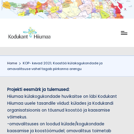
Skip
to
content
K
Ühendus
Kodukant
o
Hiiumaa
d
Home
KOP- kevad 2021; Koostöö külakogukondade ja
u
omavalitsuse vahel tagab piirkonna arengu
k
a
Projekti eesmärk ja tulemused:
n
Hiiumaa külakogukondade huvikaitse on läbi Kodukant
Hiiumaa uuele tasandile viidud: külades ja Kodukandi
t
organisatsioonis on tõusnud koostöö ja kaasamise
H
võimekus.
-omavalitsuses on loodud külade/kogukondade
ii
kaasamise ja koostöömudel; omavalitsus toimetab