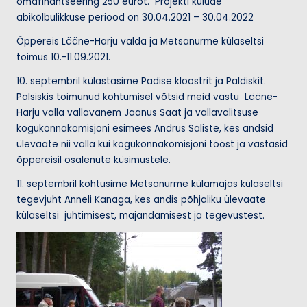
omafinantseering 250 eurot. Projekti kulude
abikõlbulikkuse periood on 30.04.2021 – 30.04.2022
Õppereis Lääne-Harju valda ja Metsanurme külaseltsi
toimus 10.-11.09.2021.
10. septembril külastasime Padise kloostrit ja Paldiskit.
Palsiskis toimunud kohtumisel võtsid meid vastu Lääne-
Harju valla vallavanem Jaanus Saat ja vallavalitsuse
kogukonnakomisjoni esimees Andrus Saliste, kes andsid
ülevaate nii valla kui kogukonnakomisjoni tööst ja vastasid
õppereisil osalenute küsimustele.
11. septembril kohtusime Metsanurme külamajas külaseltsi
tegevjuht Anneli Kanaga, kes andis põhjaliku ülevaate
külaseltsi juhtimisest, majandamisest ja tegevustest.