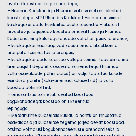
u
avatud koostöös kogukondadega;
m
– Hiiumaa Kodukandi ja Hiiumaa valla vahel on sõlmitud
koostöölepe. MTÜ Ühendus Kodukant Hiiumaa on viinud
a
külakogukondade huvikaitse uuele tasandile – üksteist
a
arvestav ja lugupidav koostöö omavalitsuse ja Hiiumaa
Kodukandi ning külakogukondade vahel on püsiv ja arenev;
– külakogukonnad räägivad kaasa oma elukeskkonna
arengute küsimustes ja arengus;
– külakogukondade koostöö vallaga toimib: koos piirkonna
arendusjuhtidega ehk osavalla vanematega (Hiiumaa
valla osavaldade põhimäärus) on välja töötatud külade
esindusorganite (külavanemad, külaseltsid) ja valla
koostöö põhimõtted;
– omavalitsus toimetab avatud koostöös
kogukondadega; koostöö on fikseeritud
lepinguga.
– Metsanurme külaseltsis kuuldu ja nähtu on innustanud
osavaldasid ja külaseltse tegema järjepidevat koostööd,
otsima võimalusi kogukonnateenuste arendamiseks ja