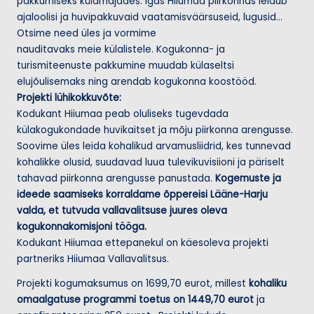
pakkumiseks külamajades. Igas Hiiumaa piirkonnas leidub
ajaloolisi ja huvipakkuvaid vaatamisväärsuseid, lugusid…
Otsime need üles ja vormime
nauditavaks meie külalistele. Kogukonna- ja
turismiteenuste pakkumine muudab külaseltsi
elujõulisemaks ning arendab kogukonna koostööd.
Projekti lühikokkuvõte:
Kodukant Hiiumaa peab oluliseks tugevdada
külakogukondade huvikaitset ja mõju piirkonna arengusse.
Soovime üles leida kohalikud arvamusliidrid, kes tunnevad
kohalikke olusid, suudavad luua tulevikuvisiioni ja päriselt
tahavad piirkonna arengusse panustada.
Kogemuste ja
ideede saamiseks korraldame õppereisi Lääne-Harju
valda, et tutvuda vallavalitsuse juures oleva
kogukonnakomisjoni tööga.
Kodukant Hiiumaa ettepanekul on käesoleva projekti
partneriks Hiiumaa Vallavalitsus.
Projekti kogumaksumus on 1699,70 eurot, millest
kohaliku
omaalgatuse programmi toetus on 1449,70 eurot
ja