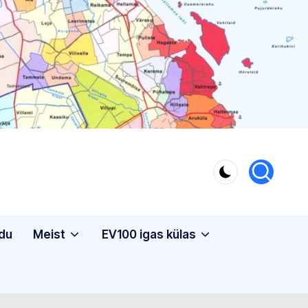
du
Meist
EV100 igas külas