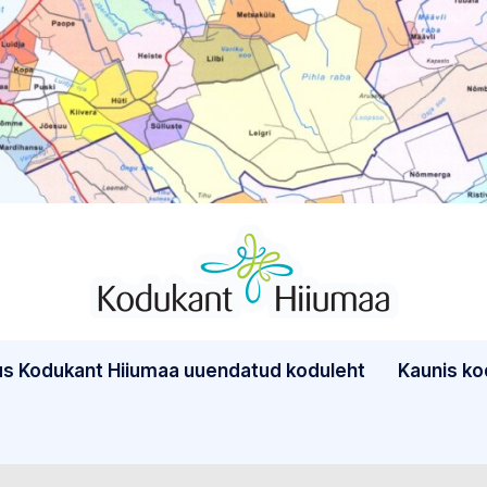
K
Ühendus
Kodukant
o
Hiiumaa
us Kodukant Hiiumaa uuendatud koduleht
Kaunis ko
d
u
k