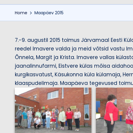
Home
Maapäev 2015
7.-9. augustil 2015 toimus Järvamaal Eesti K
reedel Imavere valda ja meid võtsid vastu Ima
Õnnela, Margit ja Krista. Imavere vallas küla
jaanalinnufarmi, Eistvere külas mõisa aidaho
kurgikasvatust, Käsukonna küla külamaja, Her
klaaspudelimaja. Maapäeva tegevused toimu