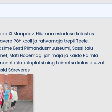
a
n
t
ülade XI Maapäev. Hiiumaa esinduse külastas
H
vere Põhikooli ja rahvamaja trepil Teele,
stasime Eesti Piimandusmuuseumi, Sassi talu
ii
onet, Mati Hõbemägi jahimaja ja Kaido Paimla
u
manni küla külaplatsi ning Laimetsa külas asuvat
m
sid Säreveres
a
a