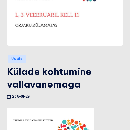
u
m
a
a
Posted
Uudis
in
Külade kohtumine
vallavanemaga
2018-01-29