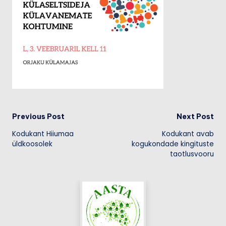
Post
Previous Post
Next Post
Kodukant Hiiumaa
Kodukant avab
navigation
üldkoosolek
kogukondade kingituste
taotlusvooru