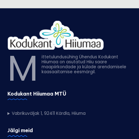
M
ittetulundusühing Ühendus Kodukant
Hiiumaa on asutatud Hiiu saare
maapiirkondade ja külade arendamisele
kaasaaitamise eesmärgil.
Kodukant Hiiumaa MTÜ
Vabrikuväljak 1, 92411 Kärdla, Hiiuma
Jälgi meid