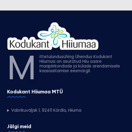
M
ittetulundusühing Ühendus Kodukant
Hiiumaa on asutatud Hiiu saare
maapiirkondade ja külade arendamisele
kaasaaitamise eesmärgil.
Kodukant Hiiumaa MTÜ
Vabrikuväljak 1, 92411 Kärdla, Hiiuma
Jälgi meid