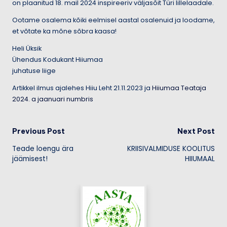
on plaanitud 18. mail 2024 inspireeriv väljasõit Türi lillelaadale.
Ootame osalema kõiki eelmisel aastal osalenuid ja loodame,
et võtate ka mõne sõbra kaasa!
Heli Üksik
Ühendus Kodukant Hiiumaa
juhatuse liige
Artikkel ilmus ajalehes Hiiu Leht 21.11.2023 ja
Hiiumaa Teataja
2024. a jaanuari numbris
Post
Previous Post
Next Post
Teade loengu ära
KRIISIVALMIDUSE KOOLITUS
navigation
jäämisest!
HIIUMAAL