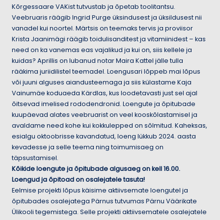
Kõrgessaare VAKist tutvustab ja õpetab toolitantsu.
Veebruaris räägib Ingrid Purge üksindusest ja üksildusest nii
vanadel kui noortel. Märtsis on teemaks tervis ja proviisor
Krista Jaanimägi räägib toidulisanditest ja vitamiinidest – kas
need on ka vanemas eas vajalikud ja kui on, siis kellele ja
kuidas? Aprillis on lubanud notar Maira Kattel jälle tulla
rääkima juriidilistel teemadel. Loengusari lõppeb mai lõpus
või juuni alguses aiandusteemaga ja siis külastame Kaja
Vainumäe koduaeda Kärdlas, kus loodetavasti just sel ajal
õitsevad imelised rododendronid. Loengute ja õpitubade
kuupäevad alates veebruarist on veel kooskõlastamisel ja
avaldame need kohe kui kokkulepped on sõlmitud. Kaheksas,
esialgu oktoobrisse kavandatud, loeng lükkub 2024. aasta
kevadesse ja selle teema ning toimumisaeg on
täpsustamisel.
Kõikide loengute ja õpitubade algusaeg on kell 16.00.
Loengud ja õpitoad on osalejatele tasuta!
Eelmise projekti lõpus käisime aktiivsemate loengutel ja
õpitubades osalejatega Pärnus tutvumas Pärnu Väärikate
Ülikooli tegemistega. Selle projekti aktiivsematele osalejatele