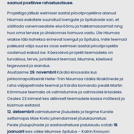
saanud positiivse rahastusotsuse.
Projektiga jätkub eelmisel aastal pilootprojektina alanud
Hiiumaa eakatele suunatud loengute ja õpitubade sari, et
säilitada vanemaealiste elurõõmu ja hakkamasaamist ning
huvi oma tervise ja ühiskonnas toimuva vastu. Üle Hiiumaa
viiakse läbi kaheksa erinevat loengut ja õpituba, mille teemad
pakkusid välja suures osas eelmisel aastal pilootprojektis
osalenud eakad ise. Käesoleva projekti teemadeks on
turvalisus, tervis, juriidilised teemad, liikumine, käelised
tegevused ja aiandus.
Alustasime
29. novembril
Kärdla kinosaalis kus
piirkonnapolitseinik Helle-Triin Nisumaa rääkis libakõnede ja
raha väljapetmiste teemal ja Kärdla komando pealik Martin
Kõmmuse teemaks oli valmistumine ja valmisolek kriisideks.
Osales 23 inimest kes aktiivselt teemadele kaasa mõtlesid ja
küsimusi esitasid.
12. detsembril
valmistusime jõuludeks ja tegime Kuriste
seltsimajas Mae Kivilo juhendamisel jõulukaunistusi.
Peale jõulupühade ja aastavahetuse pidulaudu ootab
18.
jaanuaril
ees väike liikumise õpituba – Katrin Kivivuori