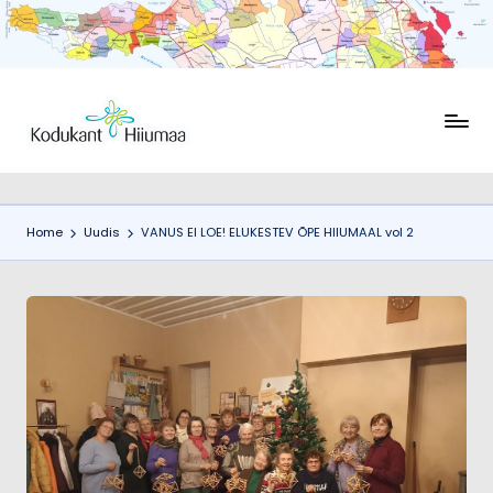
Skip
to
content
K
Ühendus
Kodukant
o
Hiiumaa
d
Home
Uudis
VANUS EI LOE! ELUKESTEV ÕPE HIIUMAAL vol 2
u
k
a
n
t
H
ii