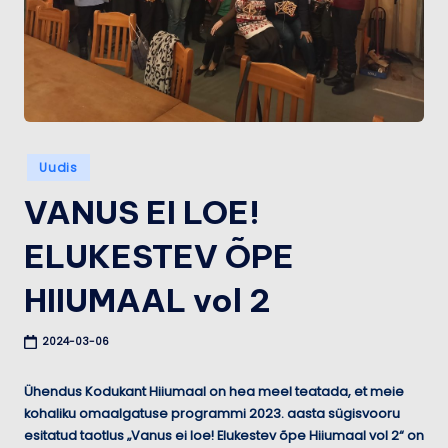
u
m
a
a
Posted
Uudis
in
VANUS EI LOE!
ELUKESTEV ÕPE
HIIUMAAL vol 2
2024-03-06
Ühendus Kodukant Hiiumaal on hea meel teatada, et meie
kohaliku omaalgatuse programmi 2023. aasta sügisvooru
esitatud taotlus „Vanus ei loe! Elukestev õpe Hiiumaal vol 2“ on