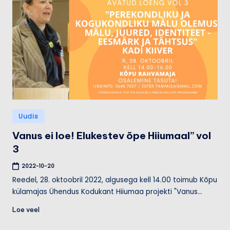
Posted
Uudis
in
Vanus ei loe! Elukestev õpe Hiiumaal” vol
3
2022-10-20
Reedel, 28. oktoobril 2022, algusega kell 14.00 toimub Kõpu
külamajas Ühendus Kodukant Hiiumaa projekti "Vanus…
Loe veel