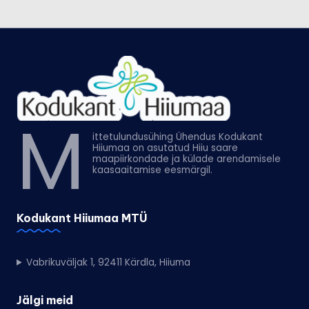
M
ittetulundusühing Ühendus Kodukant
Hiiumaa on asutatud Hiiu saare
maapiirkondade ja külade arendamisele
kaasaaitamise eesmärgil.
Kodukant Hiiumaa MTÜ
Vabrikuväljak 1, 92411 Kärdla, Hiiuma
Jälgi meid