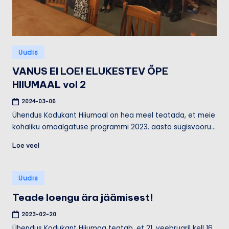
u
m
a
Posted
a
Uudis
in
VANUS EI LOE! ELUKESTEV ÕPE
HIIUMAAL vol 2
2024-03-06
Ühendus Kodukant Hiiumaal on hea meel teatada, et meie
kohaliku omaalgatuse programmi 2023. aasta sügisvooru…
Loe veel
Posted
Uudis
in
Teade loengu ära jäämisest!
2023-02-20
Ühendus Kodukant Hiiumaa teatab, et 21. veebruaril kell 16