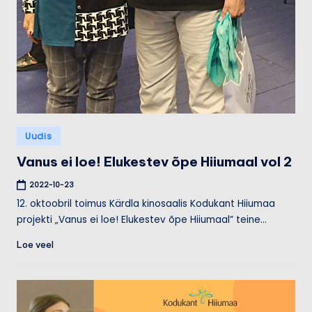
Posted
Uudis
in
Vanus ei loe! Elukestev õpe Hiiumaal vol 2
2022-10-23
12. oktoobril toimus Kärdla kinosaalis Kodukant Hiiumaa
projekti „Vanus ei loe! Elukestev õpe Hiiumaal” teine…
Loe veel