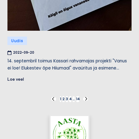
Posted
Uudis
in
2022-09-20
14. septembril toimus Kassari rahvamajas projekti "Vanus
ei loe! Elukestev õpe Hiiumaal" avaüritus ja esimene…
Loe veel
Posts
1
2
3
4
…
14
PREVIOUS
NEXT
PAGE
PAGE
pagination