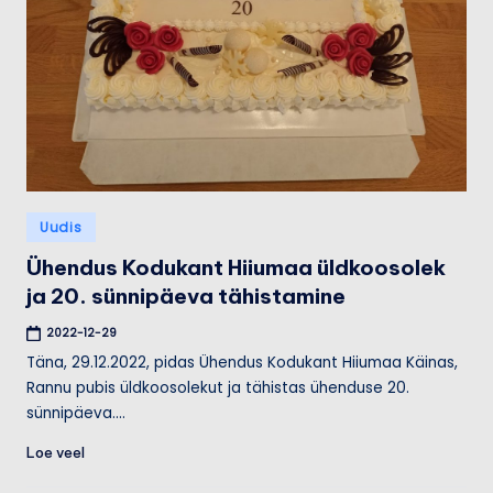
Posted
Uudis
in
Ühendus Kodukant Hiiumaa üldkoosolek
ja 20. sünnipäeva tähistamine
2022-12-29
Täna, 29.12.2022, pidas Ühendus Kodukant Hiiumaa Käinas,
Rannu pubis üldkoosolekut ja tähistas ühenduse 20.
sünnipäeva.…
Loe veel