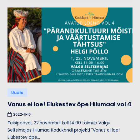
Posted
Uudis
in
Vanus ei loe! Elukestev õpe Hiiumaal vol 4
2022-11-10
Teisipäeval, 22.novembril kell 14.00 toimub Valgu
Seltsimajas Hiiumaa Kodukandi projekti "Vanus ei loe!
Elukestev õpe…