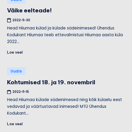
in
Väike eelteade!
2022-11-30
Head Hiiumaa külad ja külade sädeinimesed! Ühendus
Kodukant Hiiumaa teeb ettevalmistusi Hiiumaa aasta küla
2022…
Loe veel
Posted
Uudis
in
Kohtumised 18. ja 19. novembril
2022-11-15
Head Hiiumaa külade sädeinimesed ning kõik külaelu eest
vedavad ja väärtustavad inimesed! MTÜ Ühendus
Kodukant…
Loe veel