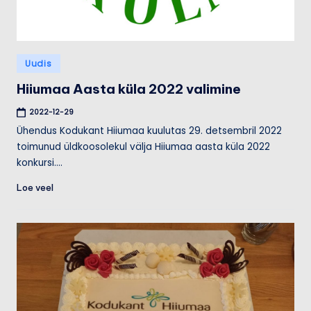
Posted
Uudis
in
Hiiumaa Aasta küla 2022 valimine
2022-12-29
Ühendus Kodukant Hiiumaa kuulutas 29. detsembril 2022
toimunud üldkoosolekul välja Hiiumaa aasta küla 2022
konkursi.…
Loe veel