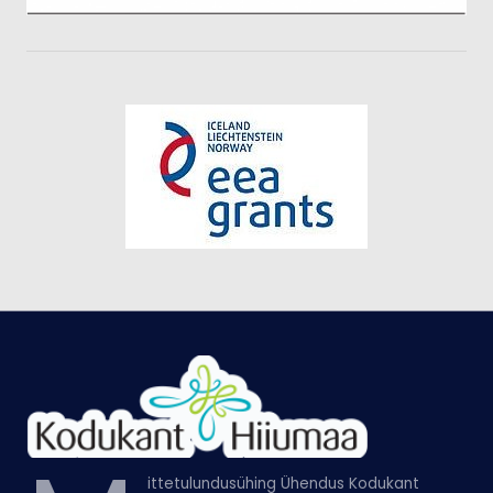
ittetulundusühing Ühendus Kodukant