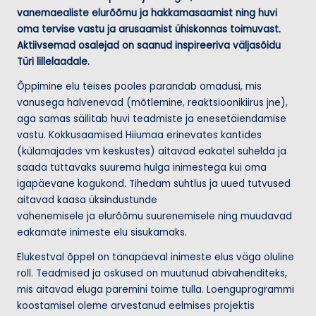
vanemaealiste elurõõmu ja hakkamasaamist ning huvi
oma tervise vastu ja arusaamist ühiskonnas toimuvast.
Aktiivsemad osalejad on saanud inspireeriva väljasõidu
Türi lillelaadale.
Õppimine elu teises pooles parandab omadusi, mis
vanusega halvenevad (mõtlemine, reaktsioonikiirus jne),
aga samas säilitab huvi teadmiste ja enesetäiendamise
vastu. Kokkusaamised Hiiumaa erinevates kantides
(külamajades vm keskustes) aitavad eakatel suhelda ja
saada tuttavaks suurema hulga inimestega kui oma
igapäevane kogukond. Tihedam suhtlus ja uued tutvused
aitavad kaasa üksindustunde
vähenemisele ja elurõõmu suurenemisele ning muudavad
eakamate inimeste elu sisukamaks.
Elukestval õppel on tänapäeval inimeste elus väga oluline
roll. Teadmised ja oskused on muutunud abivahenditeks,
mis aitavad eluga paremini toime tulla. Loenguprogrammi
koostamisel oleme arvestanud eelmises projektis