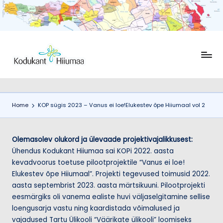
Skip
to
content
K
Ühendus
Kodukant
o
Hiiumaa
d
Home
KOP sügis 2023 – Vanus ei loe!Elukestev õpe Hiiumaal vol 2
u
k
Olemasolev olukord ja ülevaade projektivajalikkusest:
a
Ühendus Kodukant Hiiumaa sai KOPi 2022. aasta
n
kevadvoorus toetuse pilootprojektile “Vanus ei loe!
Elukestev õpe Hiiumaal”. Projekti tegevused toimusid 2022.
t
aasta septembrist 2023. aasta märtsikuuni. Pilootprojekti
H
eesmärgiks oli vanema ealiste huvi väljaselgitamine sellise
ii
loengusarja vastu ning kaardistada võimalused ja
vajadused Tartu Ülikooli “Väärikate ülikooli” loomiseks