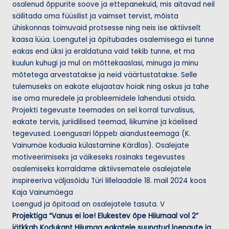
osalenud õppurite soove ja ettepanekuid, mis aitavad neil
säilitada oma füüsilist ja vaimset tervist, mõista
ühiskonnas toimuvaid protsesse ning neis ise aktiivselt
kaasa lüüa. Loengutel ja õpitubades osalemisega ei tunne
eakas end üksi ja eraldatuna vaid tekib tunne, et ma
kuulun kuhugi ja mul on mõttekaaslasi, minuga ja minu
mõtetega arvestatakse ja neid väärtustatakse. Selle
tulemuseks on eakate elujaatav hoiak ning oskus ja tahe
ise oma muredele ja probleemidele lahendusi otsida.
Projekti tegevuste teemades on sel korral turvalisus,
eakate tervis, juriidilised teemad, liikumine ja käelised
tegevused. Loengusari lõppeb aiandusteemaga (K.
Vainumäe koduaia külastamine Kärdlas). Osalejate
motiveerimiseks ja väikeseks rosinaks tegevustes
osalemiseks korraldame aktiivsematele osalejatele
inspireeriva väljasõidu Türi lillelaadale 18. mail 2024 koos
Kaja Vainumäega
Loengud ja õpitoad on osalejatele tasuta. V
Projektiga “Vanus ei loe! Elukestev õpe Hiiumaal vol 2”
jätkkab Kodukant Hiiumaa
eakatele suunatud loengute ja