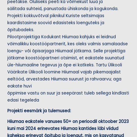
peetakse. Oluliseks peeti ka võimekust luua ja
säilitada suhteid, panustada ühiskonda ja kogukonda.
Projekti kokkuvõtval piknikul Kuriste seltsimajas
kaardistasime soovid edasisteks loenguteks ja
õpitubadeks.
Pilootprojektiga Kodukant Hiiumaa kahjuks ei leidnud
võimalikku koostööpartnerit, kes oleks valmis samalaadse
loengu- või õpisarjaga Hiiumaal jätkama. Selle projektiga
jätkame koostööpartneri otsimist, et eakatele suunatud
üle-hiiumaaline tegevus ja õpe ei katkeks. Tartu Ülikooli
Väärikate Ülikooli loomine Hiiumaal vajab pikemaajalist
eeltööd, arvestades Hiiumaa suurust ja rahvaarvu; aga
eakate huvi
õppimise vastu on suur ja seepärast tuleb sellega kindlasti
edasi tegeleda
Projekti eesmärk ja tulemused:
Hiiumaa eakatele vanuses 50+ on perioodil oktoober 2023
kuni mai 2024 erinevates Hiiumaa kantides läbi viidud
kaheksa erinevat õpituba ja loengut, mis on kasvatanud