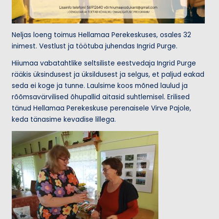
Neljas loeng toimus Hellamaa Perekeskuses, osales 32
inimest. Vestlust ja töötuba juhendas Ingrid Purge.
Hiiumaa vabatahtlike seltsiliste eestvedaja Ingrid Purge
rääkis üksindusest ja üksildusest ja selgus, et paljud eakad
seda ei koge ja tunne. Laulsime koos mõned laulud ja
rõõmsavärvilised õhupallid aitasid suhtlemisel. Erilised
tänud Hellamaa Perekeskuse perenaisele Virve Pajole,
keda tänasime kevadise lillega.