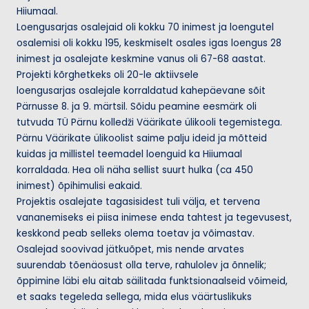
u
Hiiumaal.
m
Loengusarjas osalejaid oli kokku 70 inimest ja loengutel
osalemisi oli kokku 195, keskmiselt osales igas loengus 28
a
inimest ja osalejate keskmine vanus oli 67-68 aastat.
a
Projekti kõrghetkeks oli 20-le aktiivsele
loengusarjas osalejale korraldatud kahepäevane sõit
Pärnusse 8. ja 9. märtsil. Sõidu peamine eesmärk oli
tutvuda TÜ Pärnu kolledži Väärikate ülikooli tegemistega.
Pärnu Väärikate ülikoolist saime palju ideid ja mõtteid
kuidas ja millistel teemadel loenguid ka Hiiumaal
korraldada. Hea oli näha sellist suurt hulka (ca 450
inimest) õpihimulisi eakaid.
Projektis osalejate tagasisidest tuli välja, et tervena
vananemiseks ei piisa inimese enda tahtest ja tegevusest,
keskkond peab selleks olema toetav ja võimastav.
Osalejad soovivad jätkuõpet, mis nende arvates
suurendab tõenäosust olla terve, rahulolev ja õnnelik;
õppimine läbi elu aitab säilitada funktsionaalseid võimeid,
et saaks tegeleda sellega, mida elus väärtuslikuks