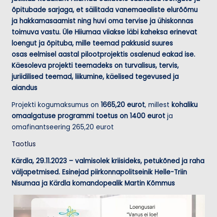
õpitubade sarjaga, et säilitada vanemaealiste elurõõmu
ja hakkamasaamist ning huvi oma tervise ja ühiskonnas
toimuva vastu. Üle Hiiumaa
viiakse läbi kaheksa erinevat
loengut ja õpituba, mille teemad pakkusid suures
osas
eelmisel aastal pilootprojektis osalenud eakad ise.
Käesoleva projekti teemadeks on
turvalisus, tervis,
juriidilised teemad, liikumine, käelised tegevused ja
aiandus
Projekti kogumaksumus on
1665,20 eurot
, millest
kohaliku
omaalgatuse programmi toetus on 1400 eurot
ja
omafinantseering 265,20 eurot
Taotlus
Kärdla, 29.11.2023 – valmisolek kriisideks, petukõned ja raha
väljapetmised. Esinejad piirkonnapolitseinik Helle-Triin
Nisumaa ja Kärdla komandopealik Martin Kõmmus